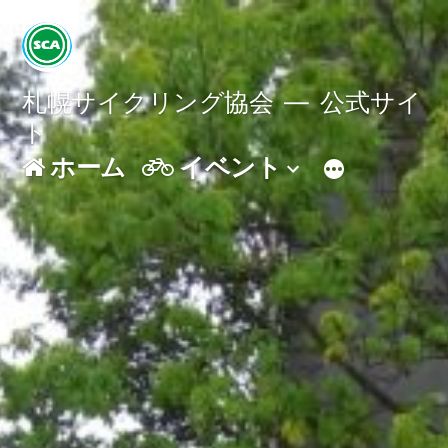
コ
ン
テ
札幌サイクリング協会
公式サイ
ト
ン
ホーム
イベント
ツ
へ
ス
キ
ッ
プ