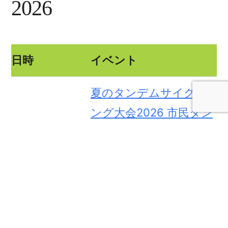
2026
日時
イベント
夏のタンデムサイクリ
ング大会2026 市民タン
デム自転車体験会
2026/08/23
江別市セラミックアー
トセンター, 北海道 江別
市
センチュリーラン Sapp