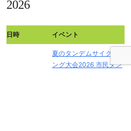
2026
日時
イベント
夏のタンデムサイクリ
ング大会2026 市民タン
デム自転車体験会
2026/08/23
江別市セラミックアー
トセンター, 北海道 江別
市
センチュリーラン Sapp