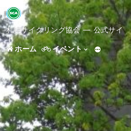
コ
ン
テ
札幌サイクリング協会
公式サイ
ト
ン
ホーム
イベント
ツ
へ
ス
キ
ッ
プ