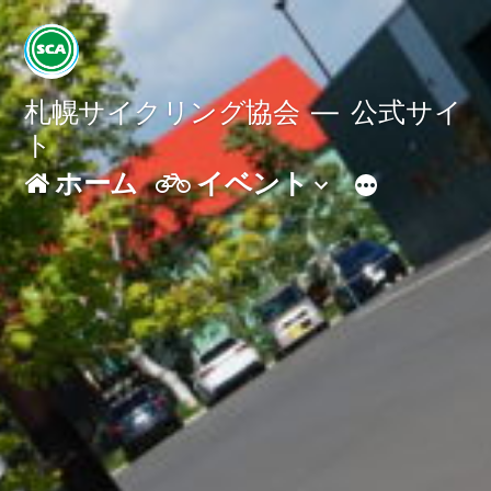
コ
ン
テ
札幌サイクリング協会
公式サイ
ト
ン
ホーム
イベント
ツ
へ
ス
キ
ッ
プ