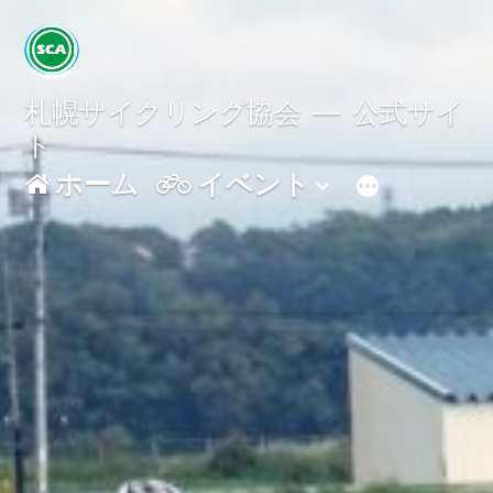
コ
ン
テ
札幌サイクリング協会
公式サイ
ト
ン
ホーム
イベント
ツ
へ
ス
キ
ッ
プ