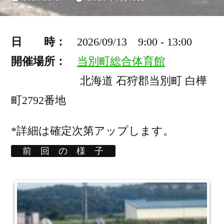
稿
者:
日 時：
2026/09/13 9:00 - 13:00
開催場所：
当別町総合体育館
北海道 石狩郡当別町 白樺
町2792番地
*詳細は確定次第アップします。
前 回 の 様 子