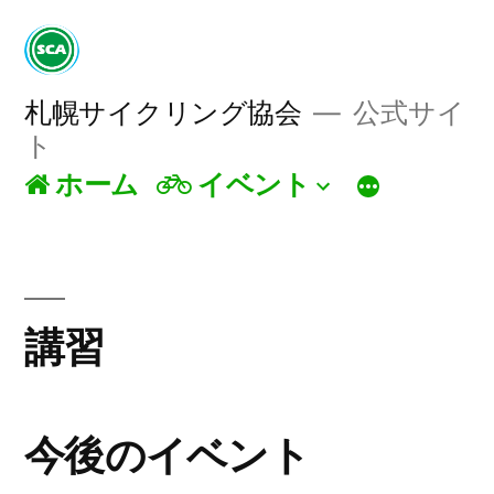
コ
ン
テ
札幌サイクリング協会
公式サイ
ト
ン
ホーム
イベント
ツ
へ
ス
キ
講習
ッ
プ
今後のイベント