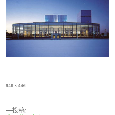
フ
649 × 446
ル
サ
イ
投稿:
ズ