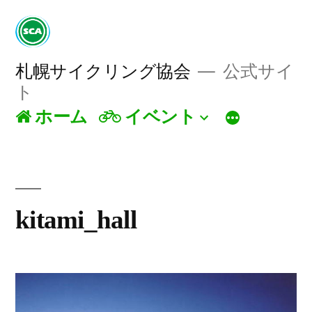
コ
ン
テ
札幌サイクリング協会
公式サイ
ト
ン
ホーム
イベント
ツ
へ
ス
キ
kitami_hall
ッ
プ