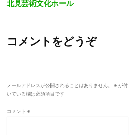
北見芸術文化ホール
投
稿
ナ
コメントをどうぞ
ビ
ゲ
ー
メールアドレスが公開されることはありません。
※
が付
シ
いている欄は必須項目です
ョ
コメント
※
ン